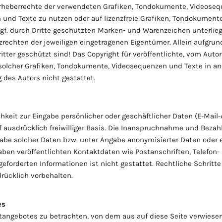
ie Urheberrechte der verwendeten Grafiken, Tondokumente, Videose
 und Texte zu nutzen oder auf lizenzfreie Grafiken, Tondokumente
ggf. durch Dritte geschützten Marken- und Warenzeichen unterl
zrechten der jeweiligen eingetragenen Eigentümer. Allein aufgrun
ter geschützt sind! Das Copyright für veröffentlichte, vom Autor 
g solcher Grafiken, Tondokumente, Videosequenzen und Texte in a
des Autors nicht gestattet.
hkeit zur Eingabe persönlicher oder geschäftlicher Daten (E-Mail-
f ausdrücklich freiwilliger Basis. Die Inanspruchnahme und Bezahl
be solcher Daten bzw. unter Angabe anonymisierter Daten oder 
en veröffentlichten Kontaktdaten wie Postanschriften, Telefo
geforderten Informationen ist nicht gestattet. Rechtliche Schrit
rücklich vorbehalten.
es
etangebotes zu betrachten, von dem aus auf diese Seite verwiesen