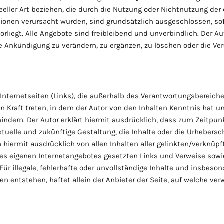
deeller Art beziehen, die durch die Nutzung oder Nichtnutzung de
tionen verursacht wurden, sind grundsätzlich ausgeschlossen, so
rliegt. Alle Angebote sind freibleibend und unverbindlich. Der Aut
Ankündigung zu verändern, zu ergänzen, zu löschen oder die Verö
 Internetseiten (Links), die außerhalb des Verantwortungsbereiche
in Kraft treten, in dem der Autor von den Inhalten Kenntnis hat
hindern. Der Autor erklärt hiermit ausdrücklich, dass zum Zeitpunk
ktuelle und zukünftige Gestaltung, die Inhalte oder die Urhebersc
ch hiermit ausdrücklich von allen Inhalten aller gelinkten/verknüp
b des eigenen Internetangebotes gesetzten Links und Verweise sowi
Für illegale, fehlerhafte oder unvollständige Inhalte und insbeso
 entstehen, haftet allein der Anbieter der Seite, auf welche verw