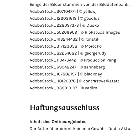
Einige der Bilder stammen von der Bilddatenbank
AdobeStock_307104771 | © yellowj
AdobeStock_122031619 | © goodluz
AdobeStock_228097373 | © Dusko
AdobeStock_50206909 | © RioPatuca Images
AdobeStock_413244432 | © ronstik
AdobeStock_317123038 | © Morocko
AdobeStock_82254082 | © georgerudy
AdobeStock_110476442 | © Production Perig
AdobeStock_69048247 | © sanneberg
AdobeStock_107802197 | © blackday
AdobeStock_ 18120976 | © contrastwerkstatt
AdobeStock_338013187 | © Vadim
Haftungsausschluss
Inhalt des Onlineangebotes
Der Autor übernimmt keinerlei Gewähr für die Aktua